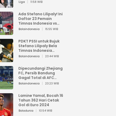
Pemain dari Isi Otaknya
Liga
11:58 WIB
Ada Stefano Lilipaly! Ini
Daftar 23 Pemain
Timnas Indonesia vs
China
Bolaindonesia
15:55 WIB
PDKT PSSI untuk Bujuk
Stefano Lilipaly Bela
Timnas Indonesia
Berakhir Berantakan
Bolaindonesia
23:44 WIB
Dipecundangi Zhejiang
FC, Persib Bandung
Gagal Total di AFC
Champions League Two
Bolaindonesia
23:23 WIB
Lamine Yamal, Bocah 16
Tahun 362 Hari Cetak
Gol di Euro 2024
Boladunia
10:54 WIB