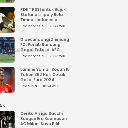
PDKT PSSI untuk Bujuk
Stefano Lilipaly Bela
Timnas Indonesia
Berakhir Berantakan
Bolaindonesia
23:44 WIB
Dipecundangi Zhejiang
FC, Persib Bandung
Gagal Total di AFC
Champions League Two
Bolaindonesia
23:23 WIB
Lamine Yamal, Bocah 16
Tahun 362 Hari Cetak
Gol di Euro 2024
Boladunia
10:54 WIB
HAN
Cerita Arrigo Sacchi
Bangun Era Keemasan
AC Milan: Saya Pilih