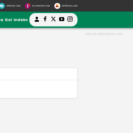
HIMEDIK.COM
IKLANDISINI.COM
SERBADA.COM
ia
Gol
Indeks