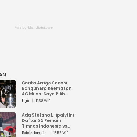
HAN
Cerita Arrigo Sacchi
Bangun Era Keemasan
AC Milan: Saya Pilih
Pemain dari Isi Otaknya
Liga
11:58 WIB
Ada Stefano Lilipaly! Ini
Daftar 23 Pemain
Timnas Indonesia vs
China
Bolaindonesia
15:55 WIB