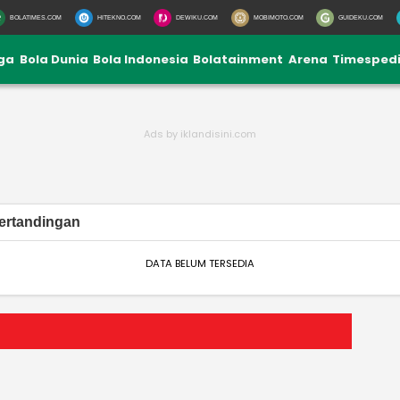
BOLATIMES.COM
HITEKNO.COM
DEWIKU.COM
MOBIMOTO.COM
GUIDEKU.COM
iga
Bola Dunia
Bola Indonesia
Bolatainment
Arena
Timesped
ertandingan
DATA BELUM TERSEDIA