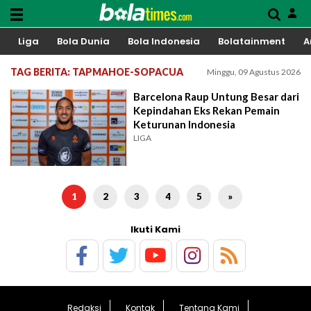
Liga
Bola Dunia
Bola Indonesia
Bolatainment
A
TAG BERITA: TAPMAHOE-SOPACUA
Minggu, 09 Agustus 2026
Barcelona Raup Untung Besar dari
Kepindahan Eks Rekan Pemain
Keturunan Indonesia
LIGA
1
2
3
4
5
»
Ikuti Kami
Redaksi
Kontak
Tentang Kami