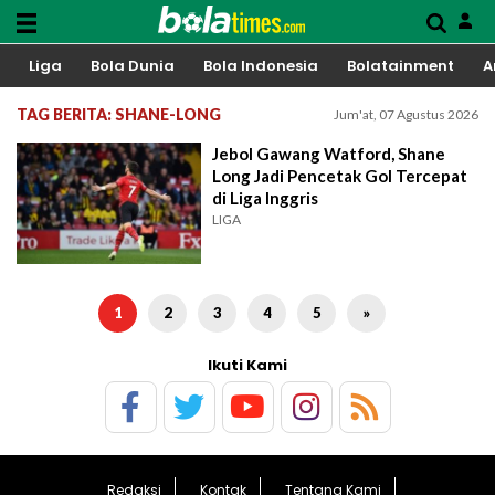
Liga
Bola Dunia
Bola Indonesia
Bolatainment
A
TAG BERITA: SHANE-LONG
Jum'at, 07 Agustus 2026
Jebol Gawang Watford, Shane
Long Jadi Pencetak Gol Tercepat
di Liga Inggris
LIGA
1
2
3
4
5
»
Ikuti Kami
Redaksi
Kontak
Tentang Kami