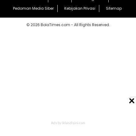
Pedoman Media Siber
Kebijakan Privasi
Sitemap
© 2026 BolaTimes.com - All Rights Reserved.