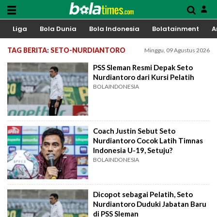
Liga
Bola Dunia
Bola Indonesia
Bolatainment
A
TAG BERITA: SETO-NURDIANTORO
Minggu, 09 Agustus 2026
PSS Sleman Resmi Depak Seto
Nurdiantoro dari Kursi Pelatih
BOLAINDONESIA
Coach Justin Sebut Seto
Nurdiantoro Cocok Latih Timnas
Indonesia U-19, Setuju?
BOLAINDONESIA
Dicopot sebagai Pelatih, Seto
Nurdiantoro Duduki Jabatan Baru
di PSS Sleman