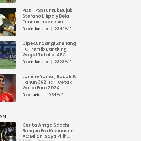
PDKT PSSI untuk Bujuk
Stefano Lilipaly Bela
Timnas Indonesia
Berakhir Berantakan
Bolaindonesia
23:44 WIB
Dipecundangi Zhejiang
FC, Persib Bandung
Gagal Total di AFC
Champions League Two
Bolaindonesia
23:23 WIB
Lamine Yamal, Bocah 16
Tahun 362 Hari Cetak
Gol di Euro 2024
Boladunia
10:54 WIB
HAN
Cerita Arrigo Sacchi
Bangun Era Keemasan
AC Milan: Saya Pilih