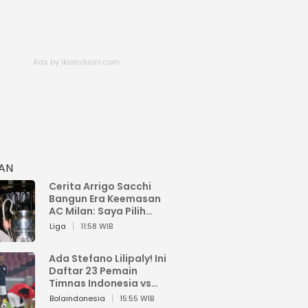
HAN
Cerita Arrigo Sacchi
Bangun Era Keemasan
AC Milan: Saya Pilih
Pemain dari Isi Otaknya
Liga
11:58 WIB
Ada Stefano Lilipaly! Ini
Daftar 23 Pemain
Timnas Indonesia vs
China
Bolaindonesia
15:55 WIB