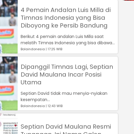
4 Pemain Andalan Luis Milla di
Timnas Indonesia yang Bisa
Diboyong ke Persib Bandung
Berikut 4 pemain andalan Luis Milla saat
melatih Timnas Indonesia yang bisa dibawa
ke Persib Bandung....
Bolaindonesia | 17:25 WIB
Dipanggil Timnas Lagi, Septian
David Maulana Incar Posisi
Utama
Septian David tidak mau menyia-nyiakan
kesempatan...
Bolaindonesia | 12:43 WIB
Septian David Maulana Resmi