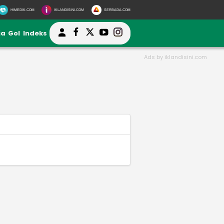
HIMEDIK.COM
IKLANDISINI.COM
SERBADA.COM
ia
Gol
Indeks