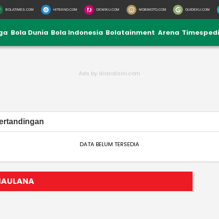
BOLATIMES.COM
HITEKNO.COM
DEWIKU.COM
MOBIMOTO.COM
GUIDEKU.COM
iga
Bola Dunia
Bola Indonesia
Bolatainment
Arena
Timesped
ertandingan
DATA BELUM TERSEDIA
 MAULANA