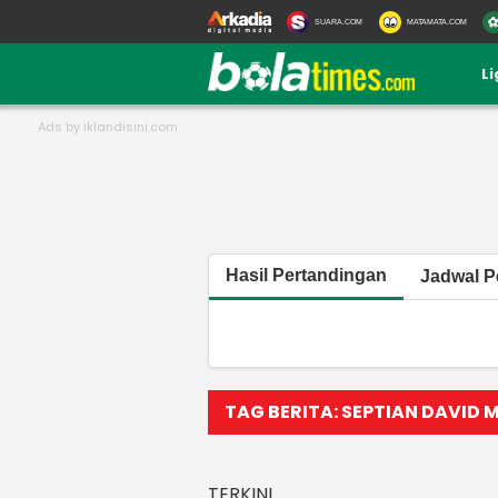
SUARA.COM
MATAMATA.COM
L
Hasil Pertandingan
Jadwal P
TAG BERITA: SEPTIAN DAVID
TERKINI