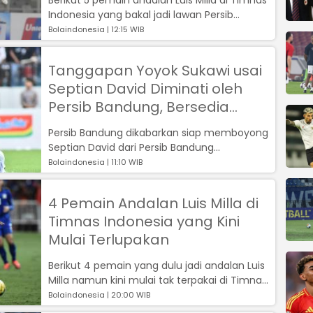
Indonesia yang bakal jadi lawan Persib
Bandung di Liga 1 2022....
Bolaindonesia | 12:15 WIB
Tanggapan Yoyok Sukawi usai
Septian David Diminati oleh
Persib Bandung, Bersedia
Melepas?
Persib Bandung dikabarkan siap memboyong
Septian David dari Persib Bandung...
Bolaindonesia | 11:10 WIB
4 Pemain Andalan Luis Milla di
Timnas Indonesia yang Kini
Mulai Terlupakan
Berikut 4 pemain yang dulu jadi andalan Luis
Milla namun kini mulai tak terpakai di Timnas
Indonesia....
Bolaindonesia | 20:00 WIB