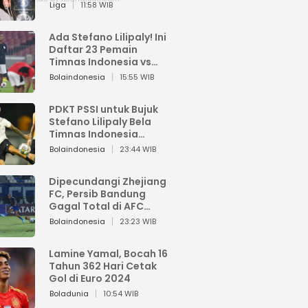
Pemain dari Isi Otaknya
Liga
11:58 WIB
Ada Stefano Lilipaly! Ini
Daftar 23 Pemain
Timnas Indonesia vs
China
Bolaindonesia
15:55 WIB
PDKT PSSI untuk Bujuk
Stefano Lilipaly Bela
Timnas Indonesia
Berakhir Berantakan
Bolaindonesia
23:44 WIB
Dipecundangi Zhejiang
FC, Persib Bandung
Gagal Total di AFC
Champions League Two
Bolaindonesia
23:23 WIB
Lamine Yamal, Bocah 16
Tahun 362 Hari Cetak
Gol di Euro 2024
Boladunia
10:54 WIB