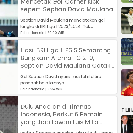
Mencetak Gol 'Corner Kick'
seperti Septian David Maulana
Septian David Maulana menciptakan gol
langka di BRI Liga 1 2023/2024. Tak
sembarangan pemain bisa melakukannya...
Bolaindonesia | 20:00 WIB
Hasil BRI Liga 1: PSIS Semarang
Bungkam Arema FC 2-0,
Septian David Maulana Cetak
Gol Luar Biasa Indah
Gol Septian David nyaris mustahil ditiru
pesepak bola lainnya...
Bolaindonesia | 18:34 WIB
Dulu Andalan di Timnas
PILI
Indonesia, Berikut 6 Pemain
yang Jadi Lawan Luis Milla
Bersama Persib Bandung
Berikut 5 pemain andalan Luis Milla di Timnas