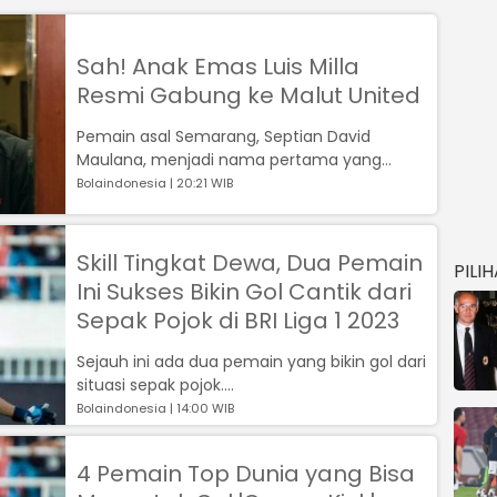
Sah! Anak Emas Luis Milla
Resmi Gabung ke Malut United
Pemain asal Semarang, Septian David
Maulana, menjadi nama pertama yang
digaet Laskar Kie Raha....
Bolaindonesia | 20:21 WIB
Skill Tingkat Dewa, Dua Pemain
PILI
Ini Sukses Bikin Gol Cantik dari
Sepak Pojok di BRI Liga 1 2023
Sejauh ini ada dua pemain yang bikin gol dari
situasi sepak pojok....
Bolaindonesia | 14:00 WIB
4 Pemain Top Dunia yang Bisa