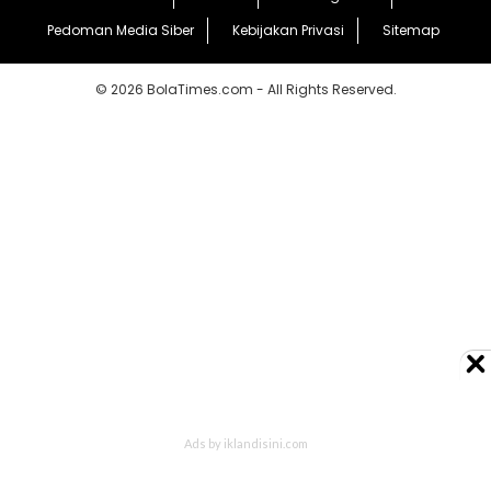
Pedoman Media Siber
Kebijakan Privasi
Sitemap
© 2026 BolaTimes.com - All Rights Reserved.