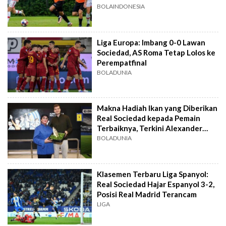
BOLAINDONESIA
Liga Europa: Imbang 0-0 Lawan
Sociedad, AS Roma Tetap Lolos ke
Perempatfinal
BOLADUNIA
Makna Hadiah Ikan yang Diberikan
Real Sociedad kepada Pemain
Terbaiknya, Terkini Alexander
Sorloth
BOLADUNIA
Klasemen Terbaru Liga Spanyol:
Real Sociedad Hajar Espanyol 3-2,
Posisi Real Madrid Terancam
LIGA