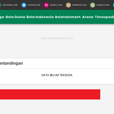
BOLATIMES.COM
HITEKNO.COM
DEWIKU.COM
MOBIMOTO.COM
GUIDEKU.COM
iga
Bola Dunia
Bola Indonesia
Bolatainment
Arena
Timesped
ertandingan
DATA BELUM TERSEDIA