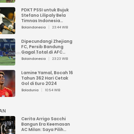
PDKT PSSI untuk Bujuk
Stefano Lilipaly Bela
Timnas Indonesia
Berakhir Berantakan
Bolaindonesia
23:44 WIB
Dipecundangi Zhejiang
FC, Persib Bandung
Gagal Total di AFC
Champions League Two
Bolaindonesia
23:23 WIB
Lamine Yamal, Bocah 16
Tahun 362 Hari Cetak
Gol di Euro 2024
Boladunia
10:54 WIB
HAN
Cerita Arrigo Sacchi
Bangun Era Keemasan
AC Milan: Saya Pilih