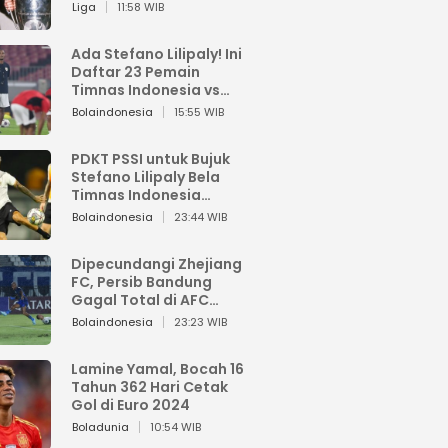
Pemain dari Isi Otaknya
Liga
11:58 WIB
Ada Stefano Lilipaly! Ini
Daftar 23 Pemain
Timnas Indonesia vs
China
Bolaindonesia
15:55 WIB
PDKT PSSI untuk Bujuk
Stefano Lilipaly Bela
Timnas Indonesia
Berakhir Berantakan
Bolaindonesia
23:44 WIB
Dipecundangi Zhejiang
FC, Persib Bandung
Gagal Total di AFC
Champions League Two
Bolaindonesia
23:23 WIB
Lamine Yamal, Bocah 16
Tahun 362 Hari Cetak
Gol di Euro 2024
Boladunia
10:54 WIB