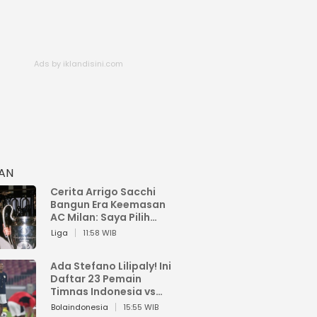
HAN
Cerita Arrigo Sacchi
Bangun Era Keemasan
AC Milan: Saya Pilih
Pemain dari Isi Otaknya
Liga
11:58 WIB
Ada Stefano Lilipaly! Ini
Daftar 23 Pemain
Timnas Indonesia vs
China
Bolaindonesia
15:55 WIB