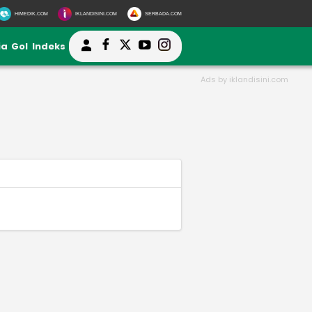
HIMEDIK.COM
IKLANDISINI.COM
SERBADA.COM
ia
Gol
Indeks