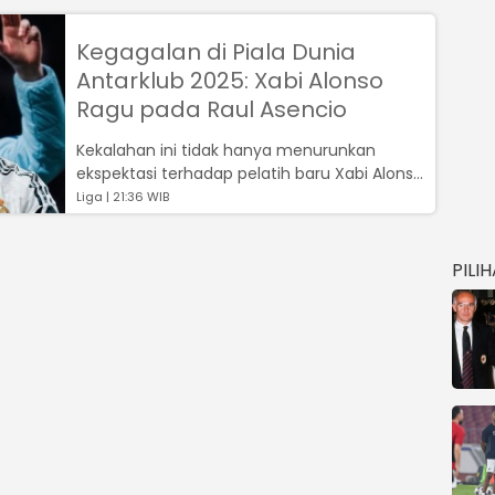
Kegagalan di Piala Dunia
Antarklub 2025: Xabi Alonso
Ragu pada Raul Asencio
Kekalahan ini tidak hanya menurunkan
ekspektasi terhadap pelatih baru Xabi Alonso,
tetapi juga memunculkan sorotan tajam...
Liga | 21:36 WIB
PILI