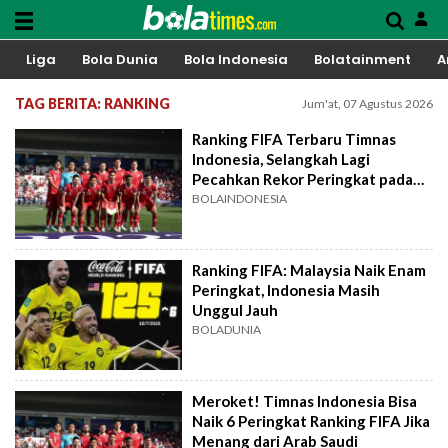
Liga
Bola Dunia
Bola Indonesia
Bolatainment
A
TAG BERITA: RANKING
Jum'at, 07 Agustus 2026
Ranking FIFA Terbaru Timnas
Indonesia, Selangkah Lagi
Pecahkan Rekor Peringkat pada
2011
BOLAINDONESIA
Ranking FIFA: Malaysia Naik Enam
Peringkat, Indonesia Masih
Unggul Jauh
BOLADUNIA
Meroket! Timnas Indonesia Bisa
Naik 6 Peringkat Ranking FIFA Jika
Menang dari Arab Saudi