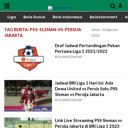
Liga
Bola Dunia
Bola Indonesia
Bolatainment
A
TAG BERITA: PSS-SLEMAN-VS-PERSIJA-
Senin, 10 Agustus
JAKARTA
2026
Draf Jadwal Pertandingan Pekan
Pertama Liga 1 2021/2022
BOLAINDONESIA
Jadwal BRI Liga 1 Hari Ini: Ada
Dewa United vs Persis Solo, PSS
Sleman vs Persija Jakarta
BOLAINDONESIA
Link Live Streaming PSS Sleman vs
Persija Jakarta di BRI Liga 1 2023