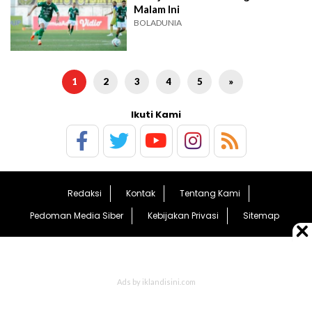
Malam Ini
BOLADUNIA
1
2
3
4
5
»
Ikuti Kami
Redaksi
Kontak
Tentang Kami
Pedoman Media Siber
Kebijakan Privasi
Sitemap
© 2026 BolaTimes.com - All Rights Reserved.