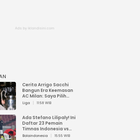
HAN
Cerita Arrigo Sacchi
Bangun Era Keemasan
AC Milan: Saya Pilih
Pemain dari Isi Otaknya
Liga
11:58 WIB
Ada Stefano Lilipaly! Ini
Daftar 23 Pemain
Timnas Indonesia vs
China
Bolaindonesia
15:55 WIB