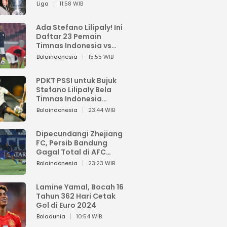
Pemain dari Isi Otaknya
Liga
11:58 WIB
Ada Stefano Lilipaly! Ini
Daftar 23 Pemain
Timnas Indonesia vs
China
Bolaindonesia
15:55 WIB
PDKT PSSI untuk Bujuk
Stefano Lilipaly Bela
Timnas Indonesia
Berakhir Berantakan
Bolaindonesia
23:44 WIB
Dipecundangi Zhejiang
FC, Persib Bandung
Gagal Total di AFC
Champions League Two
Bolaindonesia
23:23 WIB
Lamine Yamal, Bocah 16
Tahun 362 Hari Cetak
Gol di Euro 2024
Boladunia
10:54 WIB