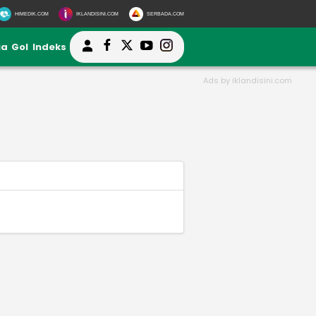
HIMEDIK.COM
IKLANDISINI.COM
SERBADA.COM
ia
Gol
Indeks