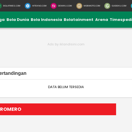
BOLATIMES.COM
HITEKNO.COM
DEWIKU.COM
MOBIMOTO.COM
GUIDEKU.COM
iga
Bola Dunia
Bola Indonesia
Bolatainment
Arena
Timesped
ertandingan
DATA BELUM TERSEDIA
N ROMERO