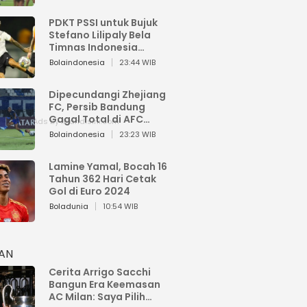
PDKT PSSI untuk Bujuk
Stefano Lilipaly Bela
Timnas Indonesia
Berakhir Berantakan
Bolaindonesia
23:44 WIB
Dipecundangi Zhejiang
FC, Persib Bandung
Gagal Total di AFC
Champions League Two
Bolaindonesia
23:23 WIB
Lamine Yamal, Bocah 16
Tahun 362 Hari Cetak
Gol di Euro 2024
Boladunia
10:54 WIB
HAN
Cerita Arrigo Sacchi
Bangun Era Keemasan
AC Milan: Saya Pilih