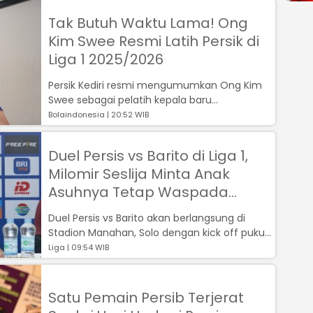
Tak Butuh Waktu Lama! Ong
Kim Swee Resmi Latih Persik di
Liga 1 2025/2026
Persik Kediri resmi mengumumkan Ong Kim
Swee sebagai pelatih kepala baru...
Bolaindonesia | 20:52 WIB
Duel Persis vs Barito di Liga 1,
Milomir Seslija Minta Anak
Asuhnya Tetap Waspada
Penuh
Duel Persis vs Barito akan berlangsung di
Stadion Manahan, Solo dengan kick off pukul
19.00 WIB live TV Indosiar, pada S...
Liga | 09:54 WIB
Satu Pemain Persib Terjerat