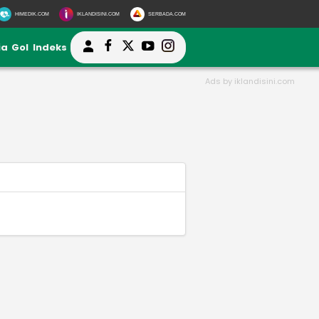
HIMEDIK.COM
IKLANDISINI.COM
SERBADA.COM
ia
Gol
Indeks