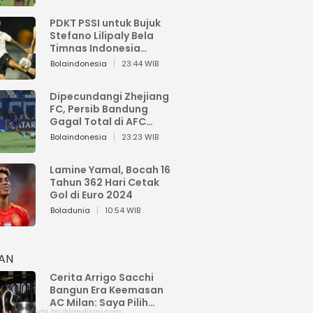
PDKT PSSI untuk Bujuk
Stefano Lilipaly Bela
Timnas Indonesia
Berakhir Berantakan
Bolaindonesia
23:44 WIB
Dipecundangi Zhejiang
FC, Persib Bandung
Gagal Total di AFC
Champions League Two
Bolaindonesia
23:23 WIB
Lamine Yamal, Bocah 16
Tahun 362 Hari Cetak
Gol di Euro 2024
Boladunia
10:54 WIB
HAN
Cerita Arrigo Sacchi
Bangun Era Keemasan
AC Milan: Saya Pilih