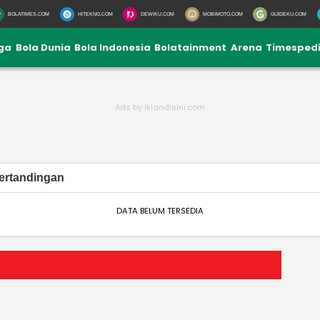
BOLATIMES.COM
HITEKNO.COM
DEWIKU.COM
MOBIMOTO.COM
GUIDEKU.COM
iga
Bola Dunia
Bola Indonesia
Bolatainment
Arena
Timesped
ertandingan
DATA BELUM TERSEDIA