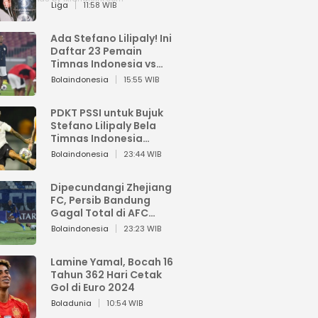
Pemain dari Isi Otaknya
Liga
11:58 WIB
Ada Stefano Lilipaly! Ini
Daftar 23 Pemain
Timnas Indonesia vs
China
Bolaindonesia
15:55 WIB
PDKT PSSI untuk Bujuk
Stefano Lilipaly Bela
Timnas Indonesia
Berakhir Berantakan
Bolaindonesia
23:44 WIB
Dipecundangi Zhejiang
FC, Persib Bandung
Gagal Total di AFC
Champions League Two
Bolaindonesia
23:23 WIB
Lamine Yamal, Bocah 16
Tahun 362 Hari Cetak
Gol di Euro 2024
Boladunia
10:54 WIB