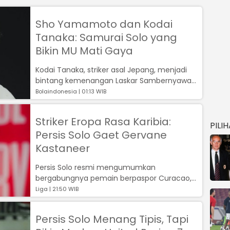
Sho Yamamoto dan Kodai
Tanaka: Samurai Solo yang
Bikin MU Mati Gaya
Kodai Tanaka, striker asal Jepang, menjadi
bintang kemenangan Laskar Sambernyawa
dengan gol krusialnya, menandai debut i...
Bolaindonesia | 01:13 WIB
Striker Eropa Rasa Karibia:
PILI
Persis Solo Gaet Gervane
Kastaneer
Persis Solo resmi mengumumkan
bergabungnya pemain berpaspor Curacao,
Gervane Kastaneer,...
Liga | 21:50 WIB
Persis Solo Menang Tipis, Tapi