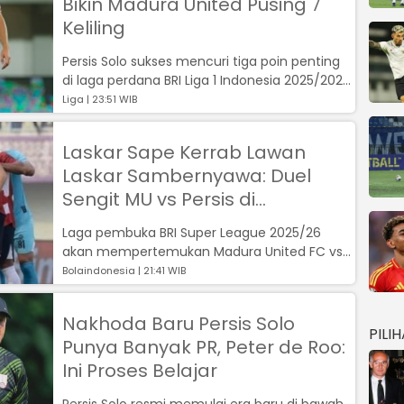
Bikin Madura United Pusing 7
Keliling
Persis Solo sukses mencuri tiga poin penting
di laga perdana BRI Liga 1 Indonesia 2025/2026
setelah menundukkan Madura U...
Liga | 23:51 WIB
Laskar Sape Kerrab Lawan
Laskar Sambernyawa: Duel
Sengit MU vs Persis di
Pamekasan
Laga pembuka BRI Super League 2025/26
akan mempertemukan Madura United FC vs
Persis Solo...
Bolaindonesia | 21:41 WIB
Nakhoda Baru Persis Solo
PILI
Punya Banyak PR, Peter de Roo:
Ini Proses Belajar
Persis Solo resmi memulai era baru di bawah