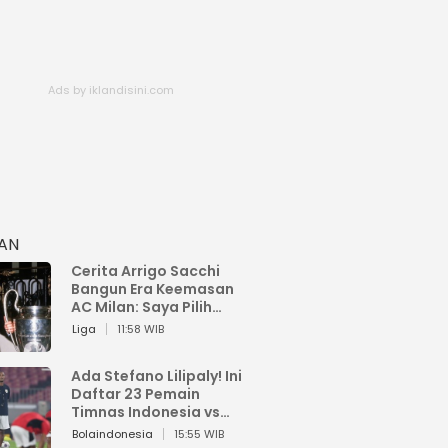
HAN
Cerita Arrigo Sacchi
Bangun Era Keemasan
AC Milan: Saya Pilih
Pemain dari Isi Otaknya
Liga
11:58 WIB
Ada Stefano Lilipaly! Ini
Daftar 23 Pemain
Timnas Indonesia vs
China
Bolaindonesia
15:55 WIB