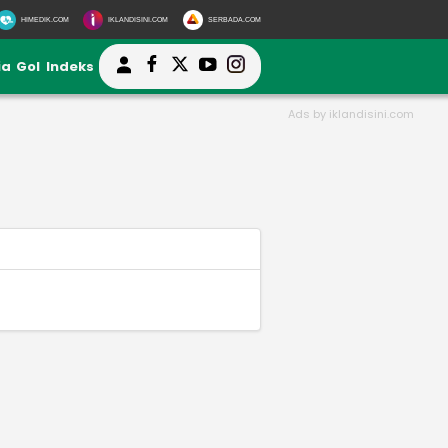
HIMEDIK.COM
IKLANDISINI.COM
SERBADA.COM
ia
Gol
Indeks