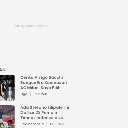
HAN
Cerita Arrigo Sacchi
Bangun Era Keemasan
AC Milan: Saya Pilih
Pemain dari Isi Otaknya
Liga
11:58 WIB
Ada Stefano Lilipaly! Ini
Daftar 23 Pemain
Timnas Indonesia vs
China
Bolaindonesia
15:55 WIB