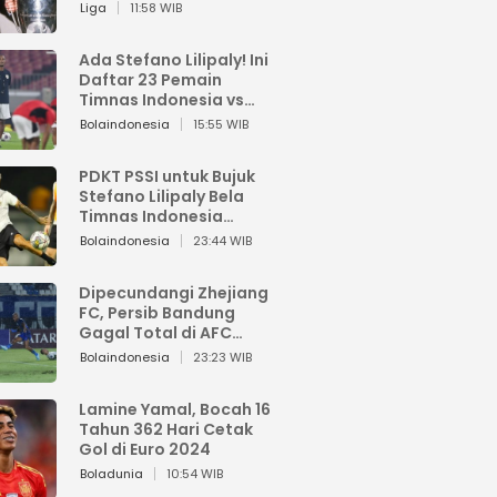
Pemain dari Isi Otaknya
Liga
11:58 WIB
Ada Stefano Lilipaly! Ini
Daftar 23 Pemain
Timnas Indonesia vs
China
Bolaindonesia
15:55 WIB
PDKT PSSI untuk Bujuk
Stefano Lilipaly Bela
Timnas Indonesia
Berakhir Berantakan
Bolaindonesia
23:44 WIB
Dipecundangi Zhejiang
FC, Persib Bandung
Gagal Total di AFC
Champions League Two
Bolaindonesia
23:23 WIB
Lamine Yamal, Bocah 16
Tahun 362 Hari Cetak
Gol di Euro 2024
Boladunia
10:54 WIB