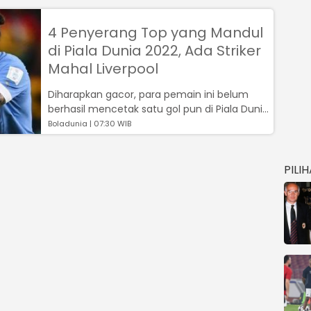
4 Penyerang Top yang Mandul
di Piala Dunia 2022, Ada Striker
Mahal Liverpool
Diharapkan gacor, para pemain ini belum
berhasil mencetak satu gol pun di Piala Dunia
2022...
Boladunia | 07:30 WIB
PILI