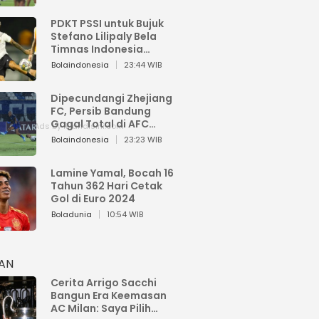
PDKT PSSI untuk Bujuk
Stefano Lilipaly Bela
Timnas Indonesia
Berakhir Berantakan
Bolaindonesia
23:44 WIB
Dipecundangi Zhejiang
FC, Persib Bandung
Gagal Total di AFC
Champions League Two
Bolaindonesia
23:23 WIB
Lamine Yamal, Bocah 16
Tahun 362 Hari Cetak
Gol di Euro 2024
Boladunia
10:54 WIB
HAN
Cerita Arrigo Sacchi
Bangun Era Keemasan
AC Milan: Saya Pilih