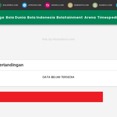
BOLATIMES.COM
HITEKNO.COM
DEWIKU.COM
MOBIMOTO.COM
GUIDEKU.COM
iga
Bola Dunia
Bola Indonesia
Bolatainment
Arena
Timesped
ertandingan
DATA BELUM TERSEDIA