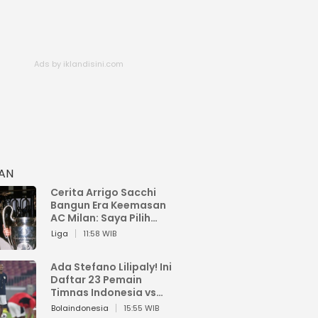
HAN
Cerita Arrigo Sacchi
Bangun Era Keemasan
AC Milan: Saya Pilih
Pemain dari Isi Otaknya
Liga
11:58 WIB
Ada Stefano Lilipaly! Ini
Daftar 23 Pemain
Timnas Indonesia vs
China
Bolaindonesia
15:55 WIB