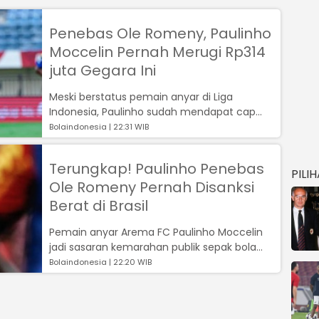
Penebas Ole Romeny, Paulinho
Moccelin Pernah Merugi Rp314
juta Gegara Ini
Meski berstatus pemain anyar di Liga
Indonesia, Paulinho sudah mendapat cap
buruk dari publik sepak bola Indonesia...
Bolaindonesia | 22:31 WIB
Terungkap! Paulinho Penebas
PILI
Ole Romeny Pernah Disanksi
Berat di Brasil
Pemain anyar Arema FC Paulinho Moccelin
jadi sasaran kemarahan publik sepak bola
Indonesia pasca melakukan tekel brutal ...
Bolaindonesia | 22:20 WIB