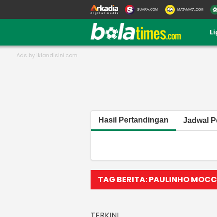
SUARA.COM
MATAMATA.COM
L
Hasil Pertandingan
Jadwal P
TAG BERITA: PAULINHO MOCC
TERKINI