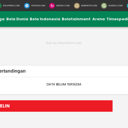
BOLATIMES.COM
HITEKNO.COM
DEWIKU.COM
MOBIMOTO.COM
GUIDEKU.COM
iga
Bola Dunia
Bola Indonesia
Bolatainment
Arena
Timesped
ertandingan
DATA BELUM TERSEDIA
ELIN