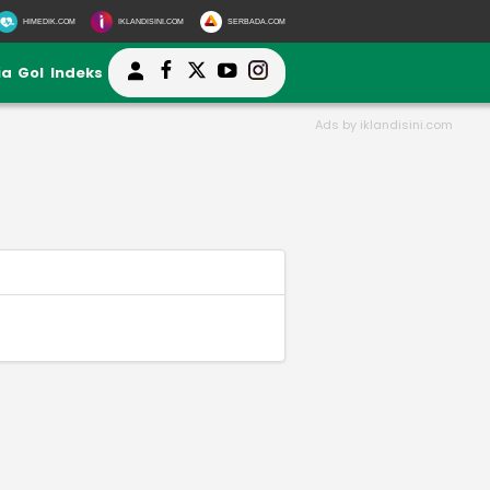
HIMEDIK.COM
IKLANDISINI.COM
SERBADA.COM
ia
Gol
Indeks