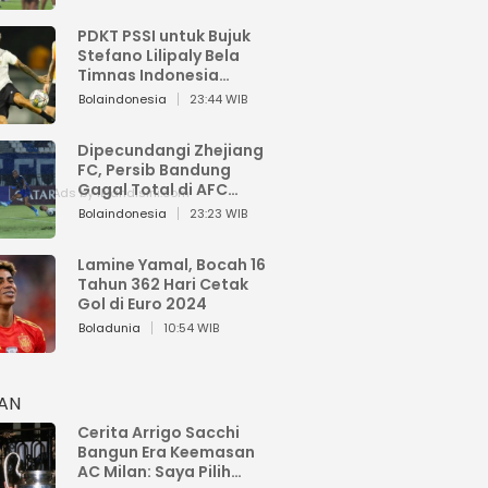
PDKT PSSI untuk Bujuk
Stefano Lilipaly Bela
Timnas Indonesia
Berakhir Berantakan
Bolaindonesia
23:44 WIB
Dipecundangi Zhejiang
FC, Persib Bandung
Gagal Total di AFC
Champions League Two
Bolaindonesia
23:23 WIB
Lamine Yamal, Bocah 16
Tahun 362 Hari Cetak
Gol di Euro 2024
Boladunia
10:54 WIB
HAN
Cerita Arrigo Sacchi
Bangun Era Keemasan
AC Milan: Saya Pilih