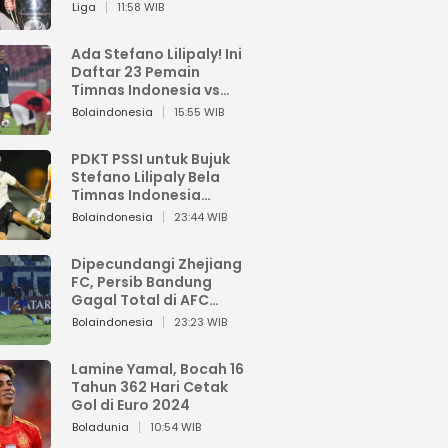
Pemain dari Isi Otaknya
Liga
11:58 WIB
Ada Stefano Lilipaly! Ini
Daftar 23 Pemain
Timnas Indonesia vs
China
Bolaindonesia
15:55 WIB
PDKT PSSI untuk Bujuk
Stefano Lilipaly Bela
Timnas Indonesia
Berakhir Berantakan
Bolaindonesia
23:44 WIB
Dipecundangi Zhejiang
FC, Persib Bandung
Gagal Total di AFC
Champions League Two
Bolaindonesia
23:23 WIB
Lamine Yamal, Bocah 16
Tahun 362 Hari Cetak
Gol di Euro 2024
Boladunia
10:54 WIB