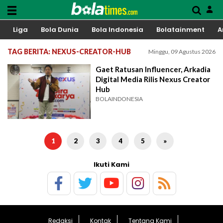
Liga
Bola Dunia
Bola Indonesia
Bolatainment
A
TAG BERITA: NEXUS-CREATOR-HUB
Minggu, 09 Agustus 2026
Gaet Ratusan Influencer, Arkadia
Digital Media Rilis Nexus Creator
Hub
BOLAINDONESIA
1
2
3
4
5
»
Ikuti Kami
Redaksi
Kontak
Tentang Kami