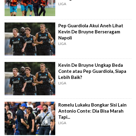
LIGA
Pep Guardiola Akui Aneh Lihat
Kevin De Bruyne Berseragam
Napoli
LIGA
Kevin De Bruyne Ungkap Beda
Conte atau Pep Guardiola, Siapa
Lebih Baik?
LIGA
Romelu Lukaku Bongkar Sisi Lain
Antonio Conte: Dia Bisa Marah
Tapi...
LIGA