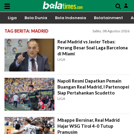
Liga
Bola Dunia
Bola Indonesia
Bolatainment
A
TAG BERITA: MADRID
Sabtu, 08 Agustus 2026
Real Madrid vs Javier Tebas:
Perang Besar Soal Laga Barcelona
di Miami
LIGA
Napoli Resmi Dapatkan Pemain
Buangan Real Madrid, I Partenopei
Siap Pertahankan Scudetto
LIGA
Mbappe Bersinar, Real Madrid
Hajar WSG Tirol 4-0 Tutup
Pramusim