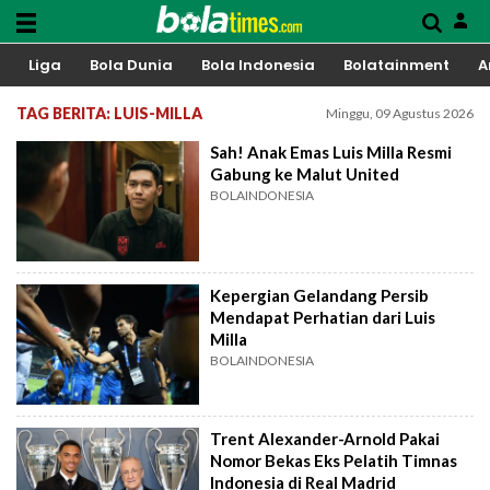
Liga
Bola Dunia
Bola Indonesia
Bolatainment
A
TAG BERITA: LUIS-MILLA
Minggu, 09 Agustus 2026
Sah! Anak Emas Luis Milla Resmi
Gabung ke Malut United
BOLAINDONESIA
Kepergian Gelandang Persib
Mendapat Perhatian dari Luis
Milla
BOLAINDONESIA
Trent Alexander-Arnold Pakai
Nomor Bekas Eks Pelatih Timnas
Indonesia di Real Madrid