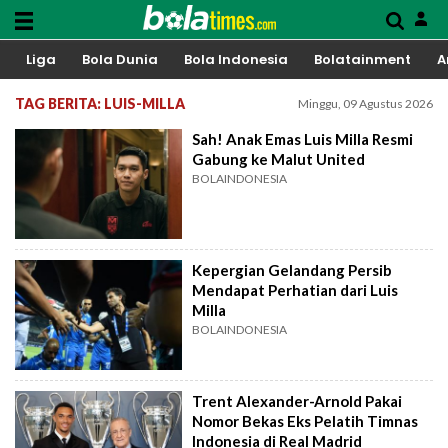
Liga
Bola Dunia
Bola Indonesia
Bolatainment
A
TAG BERITA: LUIS-MILLA
Minggu, 09 Agustus 2026
Sah! Anak Emas Luis Milla Resmi
Gabung ke Malut United
BOLAINDONESIA
Kepergian Gelandang Persib
Mendapat Perhatian dari Luis
Milla
BOLAINDONESIA
Trent Alexander-Arnold Pakai
Nomor Bekas Eks Pelatih Timnas
Indonesia di Real Madrid