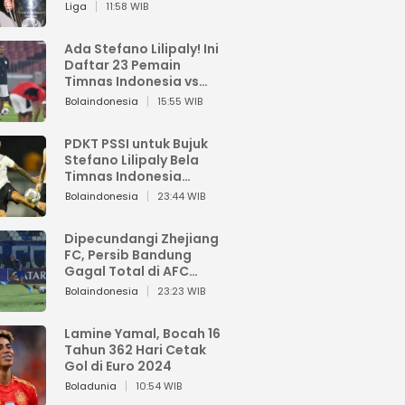
Pemain dari Isi Otaknya
Liga
11:58 WIB
Ada Stefano Lilipaly! Ini
Daftar 23 Pemain
Timnas Indonesia vs
China
Bolaindonesia
15:55 WIB
PDKT PSSI untuk Bujuk
Stefano Lilipaly Bela
Timnas Indonesia
Berakhir Berantakan
Bolaindonesia
23:44 WIB
Dipecundangi Zhejiang
FC, Persib Bandung
Gagal Total di AFC
Champions League Two
Bolaindonesia
23:23 WIB
Lamine Yamal, Bocah 16
Tahun 362 Hari Cetak
Gol di Euro 2024
Boladunia
10:54 WIB