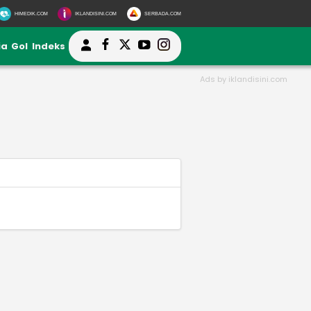
HIMEDIK.COM
IKLANDISINI.COM
SERBADA.COM
ia
Gol
Indeks