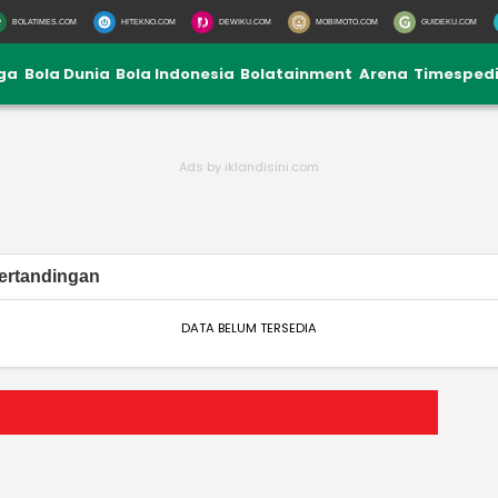
BOLATIMES.COM
HITEKNO.COM
DEWIKU.COM
MOBIMOTO.COM
GUIDEKU.COM
iga
Bola Dunia
Bola Indonesia
Bolatainment
Arena
Timesped
ertandingan
DATA BELUM TERSEDIA