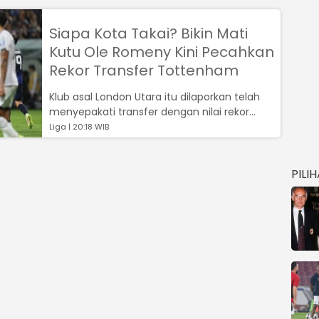
Siapa Kota Takai? Bikin Mati
Kutu Ole Romeny Kini Pecahkan
Rekor Transfer Tottenham
Klub asal London Utara itu dilaporkan telah
menyepakati transfer dengan nilai rekor
untuk pemain muda Jepang, Kota Takai...
Liga | 20:18 WIB
PILI