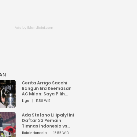
HAN
Cerita Arrigo Sacchi
Bangun Era Keemasan
AC Milan: Saya Pilih
Pemain dari Isi Otaknya
Liga
11:58 WIB
Ada Stefano Lilipaly! Ini
Daftar 23 Pemain
Timnas Indonesia vs
China
Bolaindonesia
15:55 WIB