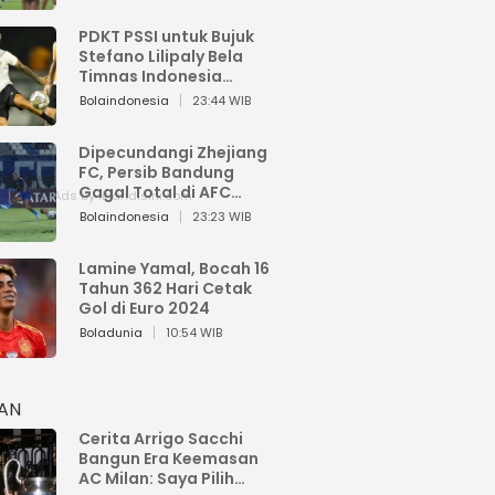
PDKT PSSI untuk Bujuk
Stefano Lilipaly Bela
Timnas Indonesia
Berakhir Berantakan
Bolaindonesia
23:44 WIB
Dipecundangi Zhejiang
FC, Persib Bandung
Gagal Total di AFC
Champions League Two
Bolaindonesia
23:23 WIB
Lamine Yamal, Bocah 16
Tahun 362 Hari Cetak
Gol di Euro 2024
Boladunia
10:54 WIB
HAN
Cerita Arrigo Sacchi
Bangun Era Keemasan
AC Milan: Saya Pilih