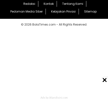
Redaksi
Kontak
Tentang Kami
Pedoman Media Siber
Kebijakan Privasi
Sitemap
© 2026 BolaTimes.com - All Rights Reserved.