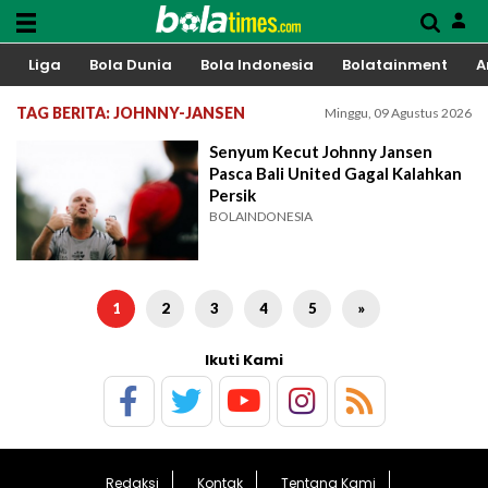
Liga
Bola Dunia
Bola Indonesia
Bolatainment
A
TAG BERITA: JOHNNY-JANSEN
Minggu, 09 Agustus 2026
Senyum Kecut Johnny Jansen
Pasca Bali United Gagal Kalahkan
Persik
BOLAINDONESIA
1
2
3
4
5
»
Ikuti Kami
Redaksi
Kontak
Tentang Kami