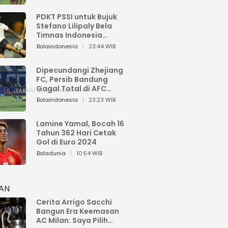
PDKT PSSI untuk Bujuk
Stefano Lilipaly Bela
Timnas Indonesia
Berakhir Berantakan
Bolaindonesia
23:44 WIB
Dipecundangi Zhejiang
FC, Persib Bandung
Gagal Total di AFC
Champions League Two
Bolaindonesia
23:23 WIB
Lamine Yamal, Bocah 16
Tahun 362 Hari Cetak
Gol di Euro 2024
Boladunia
10:54 WIB
HAN
Cerita Arrigo Sacchi
Bangun Era Keemasan
AC Milan: Saya Pilih