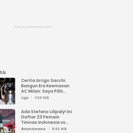
HAN
Cerita Arrigo Sacchi
Bangun Era Keemasan
AC Milan: Saya Pilih
Pemain dari Isi Otaknya
Liga
11:58 WIB
Ada Stefano Lilipaly! Ini
Daftar 23 Pemain
Timnas Indonesia vs
China
Bolaindonesia
15:55 WIB