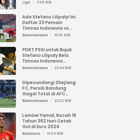
Pemain dari Isi Otaknya
Liga
11:58 WIB
Ada Stefano Lilipaly! Ini
Daftar 23 Pemain
Timnas Indonesia vs
China
Bolaindonesia
15:55 WIB
PDKT PSSI untuk Bujuk
Stefano Lilipaly Bela
Timnas Indonesia
Berakhir Berantakan
Bolaindonesia
23:44 WIB
Dipecundangi Zhejiang
FC, Persib Bandung
Gagal Total di AFC
Champions League Two
Bolaindonesia
23:23 WIB
Lamine Yamal, Bocah 16
Tahun 362 Hari Cetak
Gol di Euro 2024
Boladunia
10:54 WIB