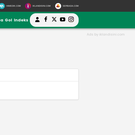
HIMEDIK.COM
IKLANDISINI.COM
SERBADA.COM
ia
Gol
Indeks