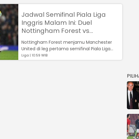
Jadwal Semifinal Piala Liga
Inggris Malam Ini: Duel
Nottingham Forest vs
Manchester United
Nottingham Forest menjamu Manchester
United di leg pertama semifinal Piala Liga
Inggris....
Liga | 10:59 WIB
PILI