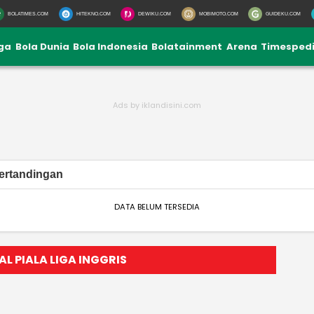
BOLATIMES.COM
HITEKNO.COM
DEWIKU.COM
MOBIMOTO.COM
GUIDEKU.COM
iga
Bola Dunia
Bola Indonesia
Bolatainment
Arena
Timesped
ertandingan
DATA BELUM TERSEDIA
L PIALA LIGA INGGRIS