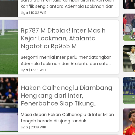
konflik sengit antara Ademola Lookman dan
Atalanta....
Liga | 10:32 WIB
Rp787 M Ditolak! Inter Masih
Kejar Lookman, Atalanta
Ngotot di Rp955 M
Bergomi menilai Inter perlu mendatangkan
Ademola Lookman dari Atalanta dan satu
gelandang fisik seperti Morten Frendrup...
Liga | 17:38 WIB
Hakan Calhanoglu Diambang
Hengkang dari Inter,
Fenerbahce Siap Tikung
Galatasaray
Masa depan Hakan Calhanoglu di Inter Milan
tengah berada di ujung tanduk....
Liga | 23:19 WIB