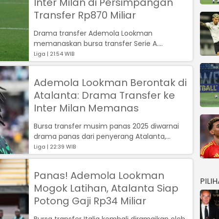
Inter Milan di Persimpangan
Transfer Rp870 Miliar
Drama transfer Ademola Lookman
memanaskan bursa transfer Serie A....
Liga | 21:54 WIB
Ademola Lookman Berontak di
Atalanta: Drama Transfer ke
Inter Milan Memanas
Bursa transfer musim panas 2025 diwarnai
drama panas dari penyerang Atalanta,
Ademola Lookman, yang dilaporkan telah
Liga | 22:39 WIB
men...
Panas! Ademola Lookman
PILI
Mogok Latihan, Atalanta Siap
Potong Gaji Rp34 Miliar
Bursa transfer Italia kembali diramaikan oleh