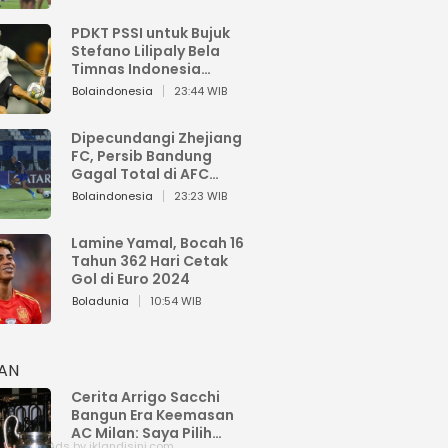
PDKT PSSI untuk Bujuk
Stefano Lilipaly Bela
Timnas Indonesia
Berakhir Berantakan
Bolaindonesia
23:44 WIB
Dipecundangi Zhejiang
FC, Persib Bandung
Gagal Total di AFC
Champions League Two
Bolaindonesia
23:23 WIB
Lamine Yamal, Bocah 16
Tahun 362 Hari Cetak
Gol di Euro 2024
Boladunia
10:54 WIB
HAN
Cerita Arrigo Sacchi
Bangun Era Keemasan
AC Milan: Saya Pilih