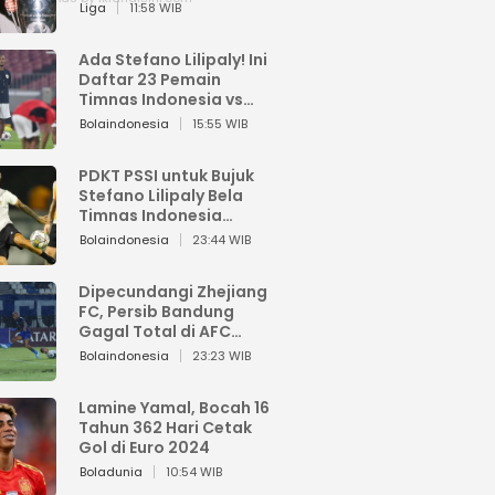
Pemain dari Isi Otaknya
Liga
11:58 WIB
Ada Stefano Lilipaly! Ini
Daftar 23 Pemain
Timnas Indonesia vs
China
Bolaindonesia
15:55 WIB
PDKT PSSI untuk Bujuk
Stefano Lilipaly Bela
Timnas Indonesia
Berakhir Berantakan
Bolaindonesia
23:44 WIB
Dipecundangi Zhejiang
FC, Persib Bandung
Gagal Total di AFC
Champions League Two
Bolaindonesia
23:23 WIB
Lamine Yamal, Bocah 16
Tahun 362 Hari Cetak
Gol di Euro 2024
Boladunia
10:54 WIB