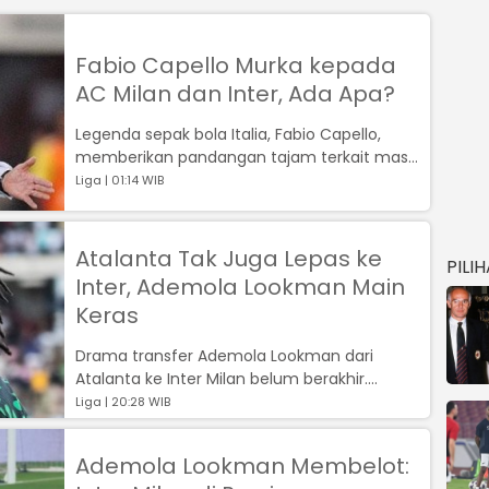
Fabio Capello Murka kepada
AC Milan dan Inter, Ada Apa?
Legenda sepak bola Italia, Fabio Capello,
memberikan pandangan tajam terkait masa
depan dua penyerang muda berbakat Seri...
Liga | 01:14 WIB
Atalanta Tak Juga Lepas ke
PILI
Inter, Ademola Lookman Main
Keras
Drama transfer Ademola Lookman dari
Atalanta ke Inter Milan belum berakhir....
Liga | 20:28 WIB
Ademola Lookman Membelot: