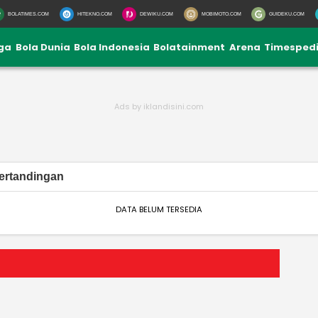
BOLATIMES.COM
HITEKNO.COM
DEWIKU.COM
MOBIMOTO.COM
GUIDEKU.COM
iga
Bola Dunia
Bola Indonesia
Bolatainment
Arena
Timesped
ertandingan
DATA BELUM TERSEDIA