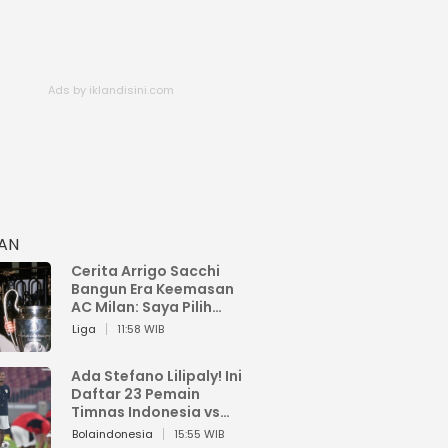
HAN
Cerita Arrigo Sacchi
Bangun Era Keemasan
AC Milan: Saya Pilih
Pemain dari Isi Otaknya
Liga
11:58 WIB
Ada Stefano Lilipaly! Ini
Daftar 23 Pemain
Timnas Indonesia vs
China
Bolaindonesia
15:55 WIB