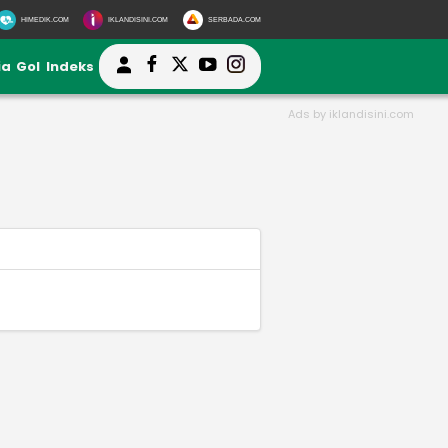
HIMEDIK.COM
IKLANDISINI.COM
SERBADA.COM
ia
Gol
Indeks