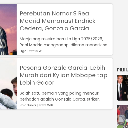
Perebutan Nomor 9 Real
Madrid Memanas! Endrick
Cedera, Gonzalo Garcia
Bertahan?
Menjelang musim baru La Liga 2025/2026,
Real Madrid menghadapi dilema menarik soal
lini depan mereka....
Liga | 22:34 WIB
Pesona Gonzalo Garcia: Lebih
PILI
Murah dari Kylian Mbbape tapi
Lebih Gacor
Salah satu pemain yang paling mencuri
perhatian adalah Gonzalo Garca, striker
muda jebolan akademi Real Madrid,...
Boladunia | 12:39 WIB