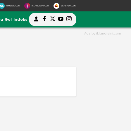
HIMEDIK.COM
IKLANDISINI.COM
SERBADA.COM
ia
Gol
Indeks