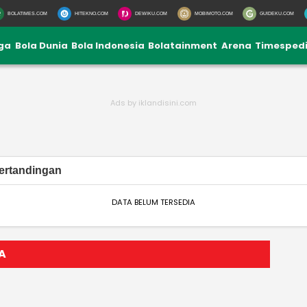
BOLATIMES.COM
HITEKNO.COM
DEWIKU.COM
MOBIMOTO.COM
GUIDEKU.COM
iga
Bola Dunia
Bola Indonesia
Bolatainment
Arena
Timesped
ertandingan
DATA BELUM TERSEDIA
A