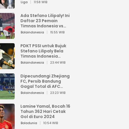
Pemain dari Isi Otaknya
Liga
11:58 WIB
Ada Stefano Lilipaly! Ini
Daftar 23 Pemain
Timnas Indonesia vs
China
Bolaindonesia
15:55 WIB
PDKT PSSI untuk Bujuk
Stefano Lilipaly Bela
Timnas Indonesia
Berakhir Berantakan
Bolaindonesia
23:44 WIB
Dipecundangi Zhejiang
FC, Persib Bandung
Gagal Total di AFC
Champions League Two
Bolaindonesia
23:23 WIB
Lamine Yamal, Bocah 16
Tahun 362 Hari Cetak
Gol di Euro 2024
Boladunia
10:54 WIB