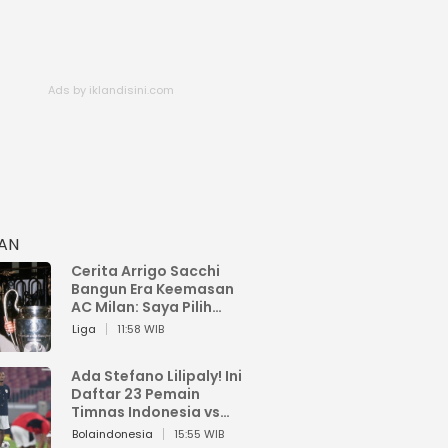
HAN
Cerita Arrigo Sacchi
Bangun Era Keemasan
AC Milan: Saya Pilih
Pemain dari Isi Otaknya
Liga
11:58 WIB
Ada Stefano Lilipaly! Ini
Daftar 23 Pemain
Timnas Indonesia vs
China
Bolaindonesia
15:55 WIB