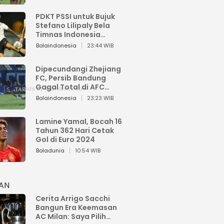
PDKT PSSI untuk Bujuk
Stefano Lilipaly Bela
Timnas Indonesia
Berakhir Berantakan
Bolaindonesia
23:44 WIB
Dipecundangi Zhejiang
FC, Persib Bandung
Gagal Total di AFC
Champions League Two
Bolaindonesia
23:23 WIB
Lamine Yamal, Bocah 16
Tahun 362 Hari Cetak
Gol di Euro 2024
Boladunia
10:54 WIB
HAN
Cerita Arrigo Sacchi
Bangun Era Keemasan
AC Milan: Saya Pilih