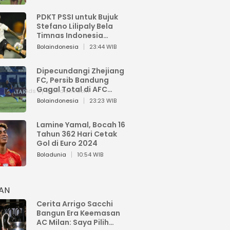
PDKT PSSI untuk Bujuk
Stefano Lilipaly Bela
Timnas Indonesia
Berakhir Berantakan
Bolaindonesia
23:44 WIB
Dipecundangi Zhejiang
FC, Persib Bandung
Gagal Total di AFC
Champions League Two
Bolaindonesia
23:23 WIB
Lamine Yamal, Bocah 16
Tahun 362 Hari Cetak
Gol di Euro 2024
Boladunia
10:54 WIB
HAN
Cerita Arrigo Sacchi
Bangun Era Keemasan
AC Milan: Saya Pilih