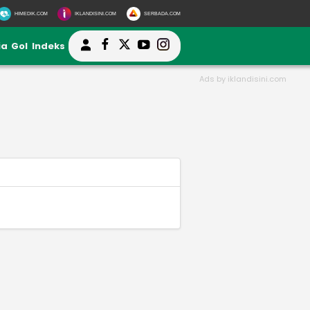
HIMEDIK.COM
IKLANDISINI.COM
SERBADA.COM
ia
Gol
Indeks