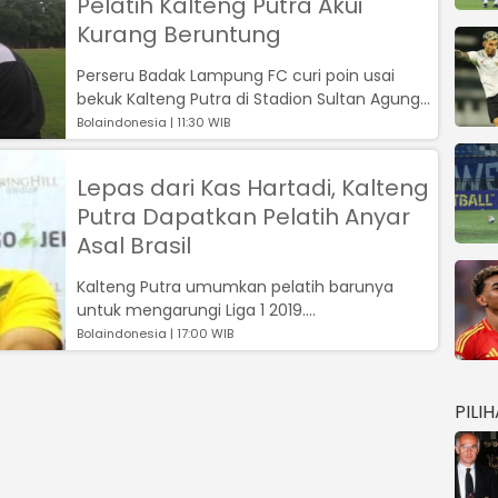
Pelatih Kalteng Putra Akui
Kurang Beruntung
Perseru Badak Lampung FC curi poin usai
bekuk Kalteng Putra di Stadion Sultan Agung
dengan skor 1-0....
Bolaindonesia | 11:30 WIB
Lepas dari Kas Hartadi, Kalteng
Putra Dapatkan Pelatih Anyar
Asal Brasil
Kalteng Putra umumkan pelatih barunya
untuk mengarungi Liga 1 2019....
Bolaindonesia | 17:00 WIB
PILI