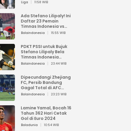
Pemain dari Isi Otaknya
Liga
11:58 WIB
Ada Stefano Lilipaly! Ini
Daftar 23 Pemain
Timnas Indonesia vs
China
Bolaindonesia
15:55 WIB
PDKT PSSI untuk Bujuk
Stefano Lilipaly Bela
Timnas Indonesia
Berakhir Berantakan
Bolaindonesia
23:44 WIB
Dipecundangi Zhejiang
FC, Persib Bandung
Gagal Total di AFC
Champions League Two
Bolaindonesia
23:23 WIB
Lamine Yamal, Bocah 16
Tahun 362 Hari Cetak
Gol di Euro 2024
Boladunia
10:54 WIB