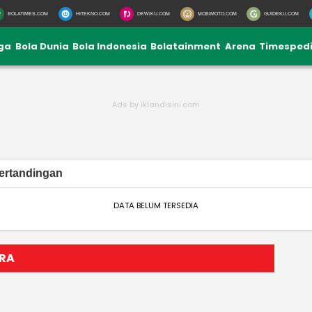
BOLATIMES.COM
HITEKNO.COM
DEWIKU.COM
MOBIMOTO.COM
GUIDEKU.COM
iga
Bola Dunia
Bola Indonesia
Bolatainment
Arena
Timesped
ertandingan
DATA BELUM TERSEDIA
IRA