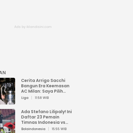
HAN
Cerita Arrigo Sacchi
Bangun Era Keemasan
AC Milan: Saya Pilih
Pemain dari Isi Otaknya
Liga
11:58 WIB
Ada Stefano Lilipaly! Ini
Daftar 23 Pemain
Timnas Indonesia vs
China
Bolaindonesia
15:55 WIB