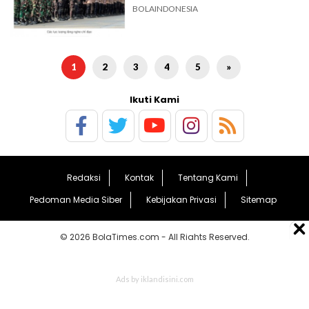
BOLAINDONESIA
1
2
3
4
5
»
Ikuti Kami
Redaksi
Kontak
Tentang Kami
Pedoman Media Siber
Kebijakan Privasi
Sitemap
© 2026 BolaTimes.com - All Rights Reserved.