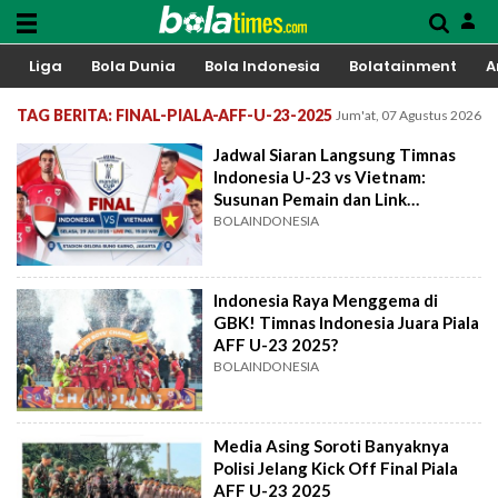
Liga
Bola Dunia
Bola Indonesia
Bolatainment
A
TAG BERITA: FINAL-PIALA-AFF-U-23-2025
Jum'at, 07 Agustus 2026
Jadwal Siaran Langsung Timnas
Indonesia U-23 vs Vietnam:
Susunan Pemain dan Link
Streaming
BOLAINDONESIA
Indonesia Raya Menggema di
GBK! Timnas Indonesia Juara Piala
AFF U-23 2025?
BOLAINDONESIA
Media Asing Soroti Banyaknya
Polisi Jelang Kick Off Final Piala
AFF U-23 2025