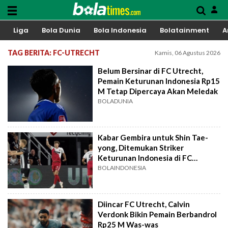
Liga
Bola Dunia
Bola Indonesia
Bolatainment
A
TAG BERITA: FC-UTRECHT
Kamis, 06 Agustus 2026
Belum Bersinar di FC Utrecht,
Pemain Keturunan Indonesia Rp15
M Tetap Dipercaya Akan Meledak
BOLADUNIA
Kabar Gembira untuk Shin Tae-
yong, Ditemukan Striker
Keturunan Indonesia di FC
Utrecht, Pernah Bela Timnas
BOLAINDONESIA
Belanda Juga
Diincar FC Utrecht, Calvin
Verdonk Bikin Pemain Berbandrol
Rp25 M Was-was