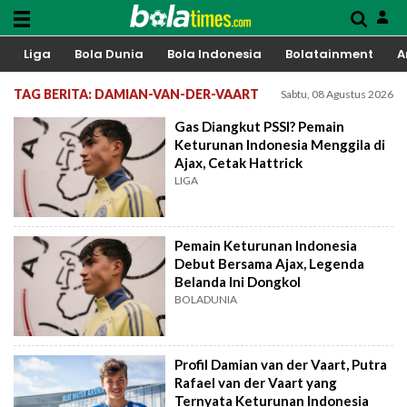
Liga
Bola Dunia
Bola Indonesia
Bolatainment
A
TAG BERITA: DAMIAN-VAN-DER-VAART
Sabtu, 08 Agustus 2026
Gas Diangkut PSSI? Pemain
Keturunan Indonesia Menggila di
Ajax, Cetak Hattrick
LIGA
Pemain Keturunan Indonesia
Debut Bersama Ajax, Legenda
Belanda Ini Dongkol
BOLADUNIA
Profil Damian van der Vaart, Putra
Rafael van der Vaart yang
Ternyata Keturunan Indonesia