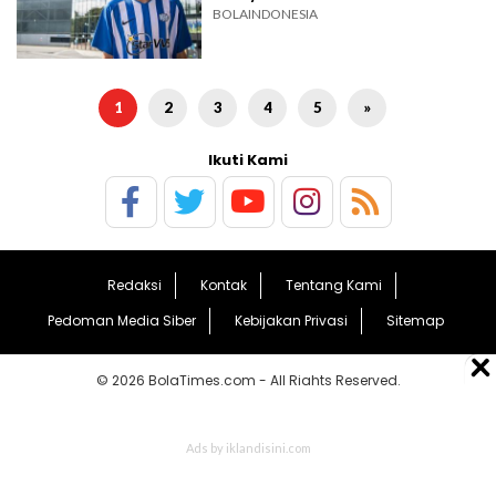
BOLAINDONESIA
1
2
3
4
5
»
Ikuti Kami
Redaksi
Kontak
Tentang Kami
Pedoman Media Siber
Kebijakan Privasi
Sitemap
© 2026 BolaTimes.com - All Rights Reserved.