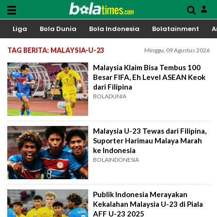
Liga
Bola Dunia
Bola Indonesia
Bolatainment
A
TAG BERITA: MALAYSIA-U-23
Minggu, 09 Agustus 2026
Malaysia Klaim Bisa Tembus 100
Besar FIFA, Eh Level ASEAN Keok
dari Filipina
BOLADUNIA
Malaysia U-23 Tewas dari Filipina,
Suporter Harimau Malaya Marah
ke Indonesia
BOLAINDONESIA
Publik Indonesia Merayakan
Kekalahan Malaysia U-23 di Piala
AFF U-23 2025