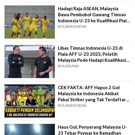
Hadapi Raja ASEAN, Malaysia
Bawa Pembobol Gawang Timnas
Indonesia U-23 ke Kualifikasi Piala
Asia U-23 2024
BOLAINDONESIA
Libas Timnas Indonesia U-23 di
Piala AFF U-23 2023, Pelatih
Malaysia Pede Hadapi Kualifikasi
Piala Asia U-23
BOLADUNIA
CEK FAKTA: AFF Hapus 2 Gol
Malaysia ke Indonesia Akibat
Pakai Striker yang Tak Terdaftar
di Piala AFF
BOLAINDONESIA
Haus Gol, Penyerang Malaysia U-
23 Tebar Psywar ke Ramadhan