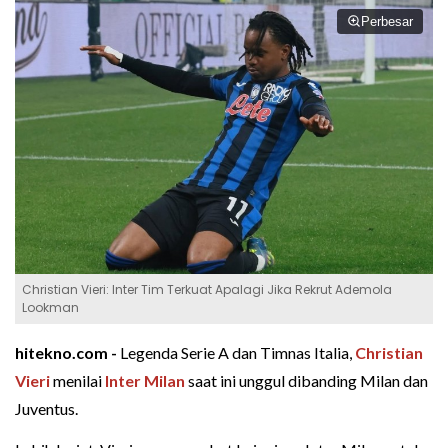
Perbesar
Christian Vieri: Inter Tim Terkuat Apalagi Jika Rekrut Ademola
Lookman
hitekno.com -
Legenda Serie A dan Timnas Italia,
Christian
Vieri
menilai
Inter Milan
saat ini unggul dibanding Milan dan
Juventus.