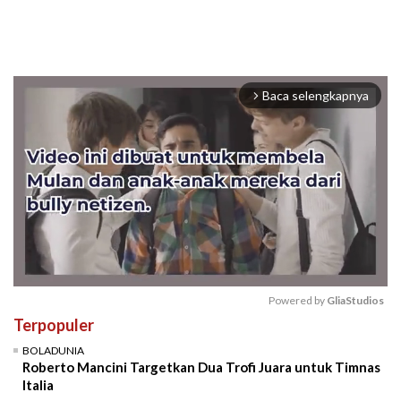
Baca selengkapnya
arrow_forward_ios
Powered by 
GliaStudios
Terpopuler
Mute
BOLADUNIA
Roberto Mancini Targetkan Dua Trofi Juara untuk Timnas
Italia