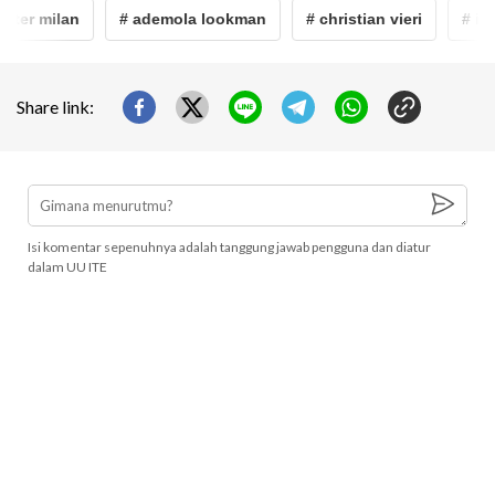
nter milan
# ademola lookman
# christian vieri
# int
Share link:
Isi komentar sepenuhnya adalah tanggung jawab pengguna dan diatur
dalam UU ITE